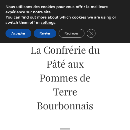
Skip
Nous utilisons des cookies pour vous offrir la meilleure
to
expérience sur notre site.
You can find out more about which cookies we are using or
content
switch them off in
settings
.
Fermer la bannière d
Accepter
Rejeter
Réglages
La Confrérie du
Pâté aux
Pommes de
Terre
Bourbonnais