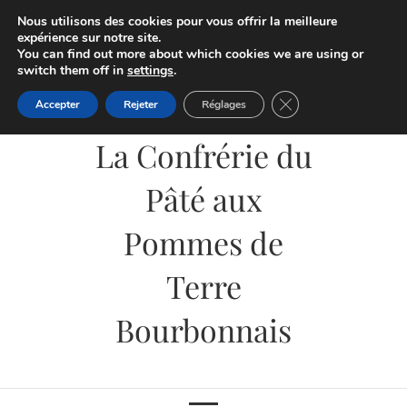
Skip
Nous utilisons des cookies pour vous offrir la meilleure
to
expérience sur notre site.
You can find out more about which cookies we are using or
content
switch them off in
settings
.
Fermer la bannière d
Accepter
Rejeter
Réglages
La Confrérie du
Pâté aux
Pommes de
Terre
Bourbonnais